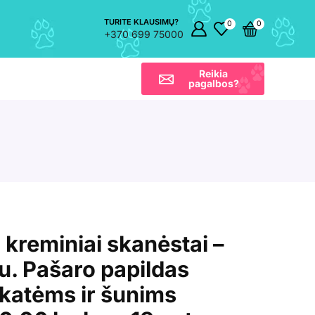
TURITE KLAUSIMŲ?
0
0
+370 699 75000
Reikia
pagalbos?
reminiai skanėstai –
iu. Pašaro papildas
katėms ir šunims