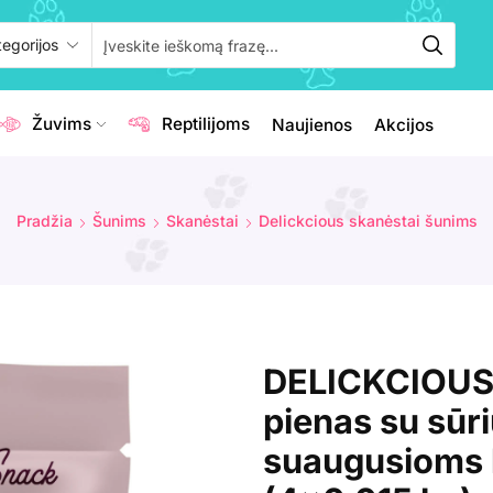
Žuvims
Reptilijoms
Naujienos
Akcijos
Pradžia
Šunims
Skanėstai
Delickcious skanėstai šunims
DELICKCIOUS k
pienas su sūr
suaugusioms 