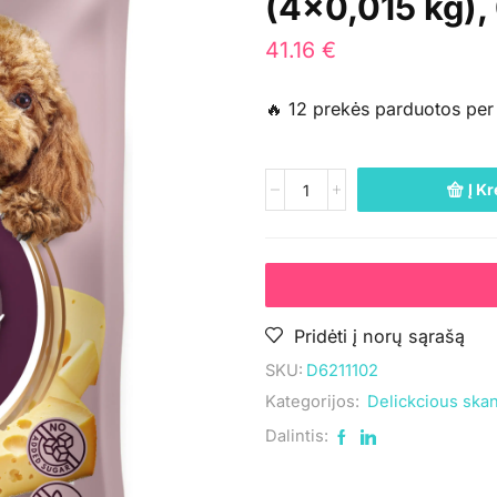
(4×0,015 kg), 
41.16
€
🔥 12 prekės parduotos per
Į Kr
Pridėti į norų sąrašą
SKU:
D6211102
Kategorijos:
Delickcious ska
Dalintis: