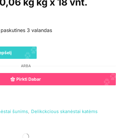
0,06 kg kg x 18 vnt.
 paskutines 3 valandas
epšelį
ARBA
Pirkti Dabar
nėstai šunims
,
Delikckcious skanėstai katėms