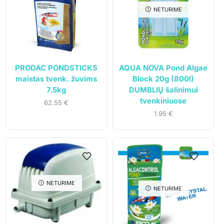
NETURIME
PRODAC PONDSTICKS
AQUA NOVA Pond Algae
maistas tvenk. žuvims
Block 20g (800l)
7.5kg
DUMBLIŲ šalinimui
tvenkiniuose
62.55
€
1.95
€
UAB „Andruma”
Įmonės kodas: 306308303
PVM mokėtojo kodas: LT100017892614
NETURIME
NETURIME
Tel.:
+370 699 75000
El. paštas:
aumiaumaistas@gmail.com