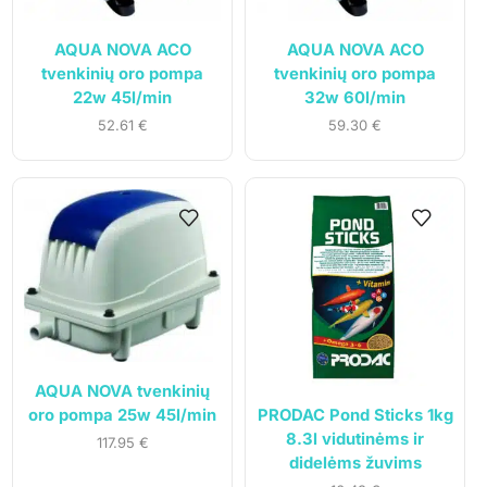
AQUA NOVA ACO
AQUA NOVA ACO
tvenkinių oro pompa
tvenkinių oro pompa
22w 45l/min
32w 60l/min
52.61
€
59.30
€
AQUA NOVA tvenkinių
PRODAC Pond Sticks 1kg
oro pompa 25w 45l/min
8.3l vidutinėms ir
117.95
€
didelėms žuvims