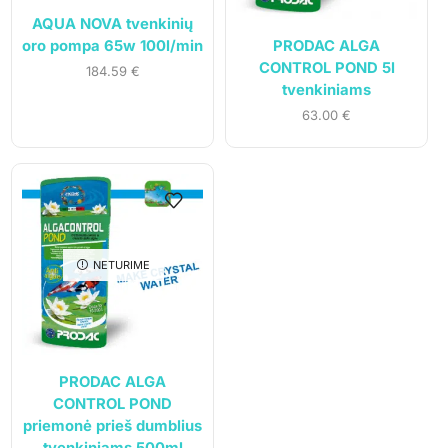
AQUA NOVA tvenkinių
Informacija
PRODAC ALGA
oro pompa 65w 100l/min
CONTROL POND 5l
184.59
€
Parduotuvė
tvenkiniams
Kontaktai
63.00
€
Pirkimo-pardavimo taisyklės
Privatumo politika
Pristatymo sąlygos
Klientams
NETURIME
Mano paskyra
Siuntos sekimas
PRODAC ALGA
CONTROL POND
priemonė prieš dumblius