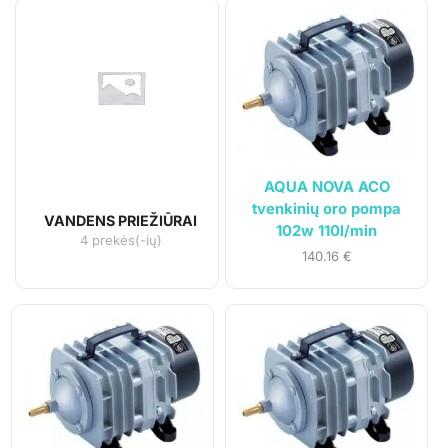
AQUA NOVA ACO
tvenkinių oro pompa
VANDENS PRIEŽIŪRAI
102w 110l/min
4 prekės(-ių)
140.16
€