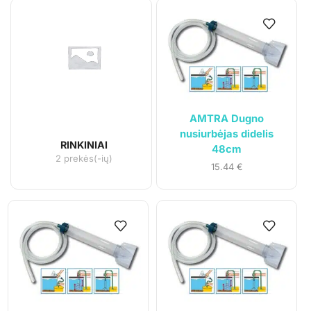
AMTRA Dugno
nusiurbėjas didelis
RINKINIAI
48cm
2 prekės(-ių)
15.44
€