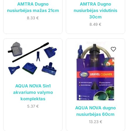
AMTRA Dugno
AMTRA Dugno
nusiurbėjas mažas 21cm
nusiurbėjas vidutinis
30cm
8.33
€
8.49
€
AQUA NOVA 5in1
akvariumo valymo
komplektas
5.37
€
AQUA NOVA dugno
nusiurbėjas 60cm
13.23
€