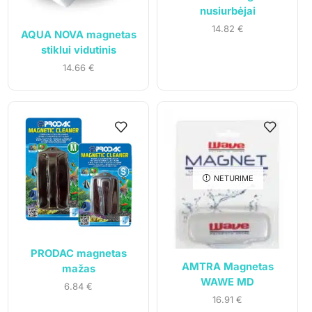
UAB „Andruma”
nusiurbėjai
Įmonės kodas: 306308303
14.82
€
AQUA NOVA magnetas
PVM mokėtojo kodas: LT100017892614
stiklui vidutinis
14.66
€
Tel.:
+370 699 75000
El. paštas:
aumiaumaistas@gmail.com
Informacija
Parduotuvė
NETURIME
Kontaktai
Pirkimo-pardavimo taisyklės
Privatumo politika
PRODAC magnetas
Pristatymo sąlygos
AMTRA Magnetas
mažas
WAWE MD
6.84
€
Klientams
16.91
€