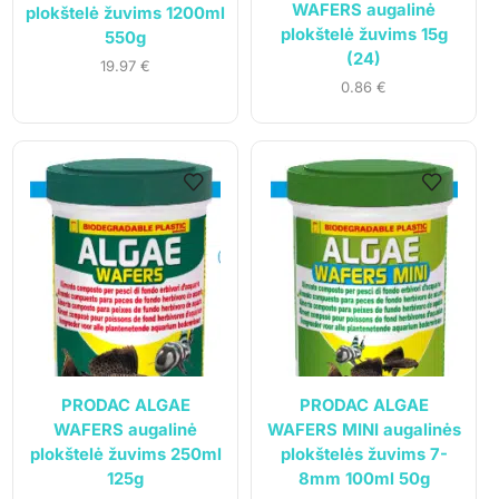
WAFERS augalinė
plokštelė žuvims 1200ml
plokštelė žuvims 15g
550g
(24)
19.97
€
0.86
€
PRODAC ALGAE
PRODAC ALGAE
WAFERS augalinė
WAFERS MINI augalinės
plokštelė žuvims 250ml
plokštelės žuvims 7-
125g
8mm 100ml 50g