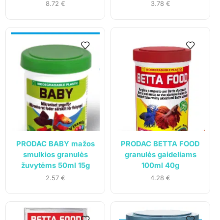
8.72
€
3.78
€
PRODAC BABY mažos
PRODAC BETTA FOOD
smulkios granulės
granulės gaideliams
žuvytėms 50ml 15g
100ml 40g
2.57
€
4.28
€