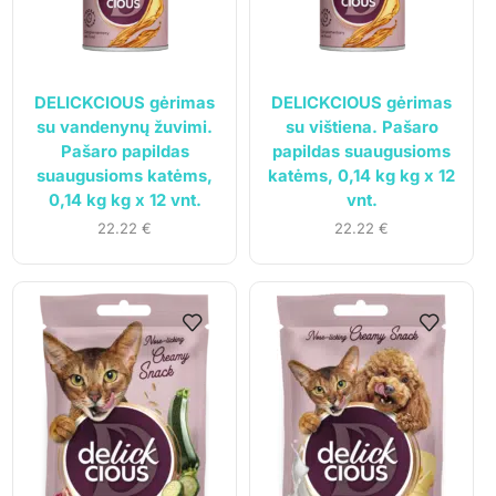
DELICKCIOUS gėrimas
DELICKCIOUS gėrimas
su vandenynų žuvimi.
su vištiena. Pašaro
Pašaro papildas
papildas suaugusioms
suaugusioms katėms,
katėms, 0,14 kg kg x 12
0,14 kg kg x 12 vnt.
vnt.
22.22
€
22.22
€