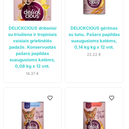
DELICKCIOUS dribsniai
DELICKCIOUS gėrimas
su triušiena ir tropiniais
su tunu. Pašaro papildas
vaisiais grietinėlės
suaugusioms katėms,
padaže. Konservuotas
0,14 kg kg x 12 vnt.
pašaro papildas
22.22
€
suaugusioms katėms,
0,08 kg x 12 vnt.
14.37
€