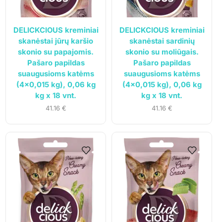
DELICKCIOUS kreminiai
DELICKCIOUS kreminiai
skanėstai jūrų karšio
skanėstai sardinių
skonio su papajomis.
skonio su moliūgais.
Pašaro papildas
Pašaro papildas
suaugusioms katėms
suaugusioms katėms
(4×0,015 kg), 0,06 kg
(4×0,015 kg), 0,06 kg
kg x 18 vnt.
kg x 18 vnt.
41.16
€
41.16
€
UAB „Andruma”
Įmonės kodas: 306308303
PVM mokėtojo kodas: LT100017892614