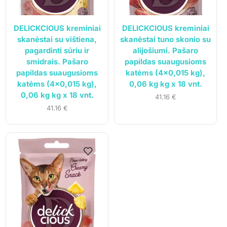
Tel.:
+370 699 75000
El. paštas:
aumiaumaistas@gmail.com
DELICKCIOUS kreminiai
DELICKCIOUS kreminiai
skanėstai su vištiena,
skanėstai tuno skonio su
pagardinti sūriu ir
alijošiumi. Pašaro
Informacija
smidrais. Pašaro
papildas suaugusioms
papildas suaugusioms
katėms (4×0,015 kg),
Parduotuvė
katėms (4×0,015 kg),
0,06 kg kg x 18 vnt.
0,06 kg kg x 18 vnt.
Kontaktai
41.16
€
41.16
€
Pirkimo-pardavimo taisyklės
Privatumo politika
Pristatymo sąlygos
Klientams
Mano paskyra
Siuntos sekimas