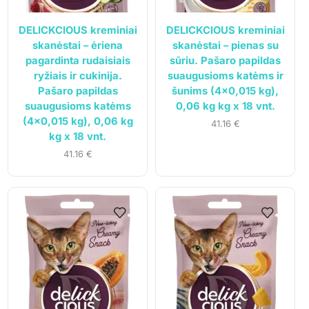
DELICKCIOUS kreminiai
DELICKCIOUS kreminiai
skanėstai – ėriena
skanėstai – pienas su
pagardinta rudaisiais
sūriu. Pašaro papildas
ryžiais ir cukinija.
suaugusioms katėms ir
Pašaro papildas
šunims (4×0,015 kg),
suaugusioms katėms
0,06 kg kg x 18 vnt.
(4×0,015 kg), 0,06 kg
41.16
€
kg x 18 vnt.
41.16
€