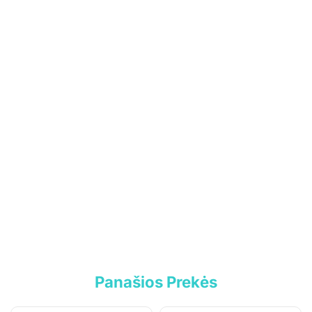
UAB „Andruma”
Įmonės kodas: 306308303
PVM mokėtojo kodas: LT100017892614
Tel.:
+370 699 75000
El. paštas:
aumiaumaistas@gmail.com
Informacija
Parduotuvė
Kontaktai
Pirkimo-pardavimo taisyklės
Panašios Prekės
Privatumo politika
Pristatymo sąlygos