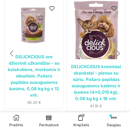
Klientams
Mano paskyra
Siuntos sekimas
DELICKCIOUS ore
džiovinti užkandžiai – su
DELICKCIOUS kreminiai
kalakutiena, morkomis ir
skanėstai – pienas su
obuoliais. Pašaro
sūriu. Pašaro papildas
papildas suaugusiems
suaugusioms katėms ir
šunims, 0,08 kg kg x 12
šunims (4×0,015 kg),
vnt.
0,06 kg kg x 18 vnt.
36.30
€
41.16
€
© 2023
Gyvūnų svajonė
. Visos teisės saugomos.
0
Sprendimas:
Čypas.lt
Pradinis
Parduotuvė
Krepšelis
Daugiau