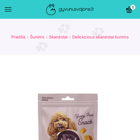
0
Pradžia
Šunims
Skanėstai
Delickcious skanėstai šunims