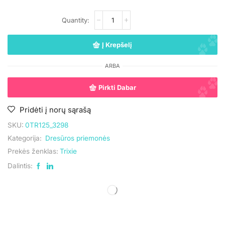
Į Krepšelį
ARBA
Pirkti Dabar
Pridėti į norų sąrašą
SKU:
0TR125_3298
Kategorija:
Dresūros priemonės
Prekės ženklas:
Trixie
Dalintis:
UAB „Andruma”
Įmonės kodas: 306308303
PVM mokėtojo kodas: LT100017892614
Tel.:
+370 699 75000