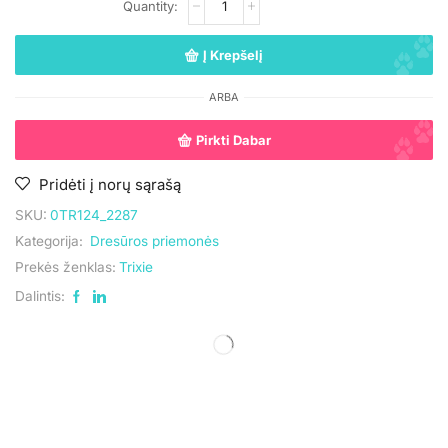
Į Krepšelį
ARBA
Pirkti Dabar
Pridėti į norų sąrašą
SKU:
0TR124_2287
Kategorija:
Dresūros priemonės
Prekės ženklas:
Trixie
Dalintis:
UAB „Andruma”
Įmonės kodas: 306308303
PVM mokėtojo kodas: LT100017892614