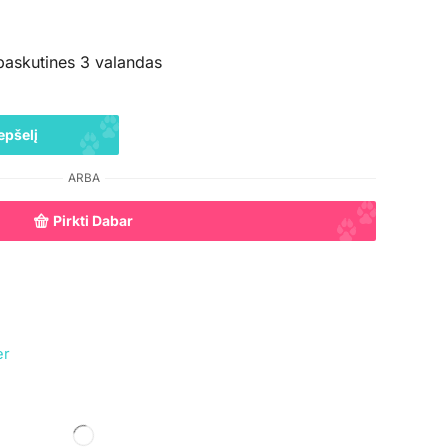
paskutines 3 valandas
epšelį
ARBA
Pirkti Dabar
er