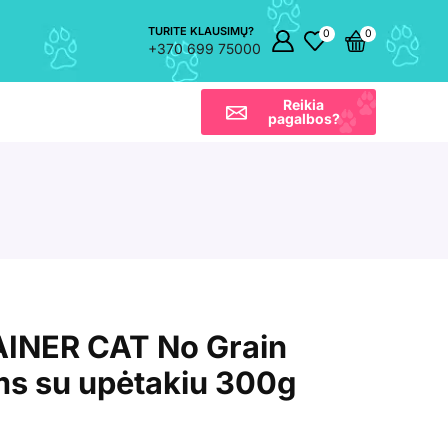
TURITE KLAUSIMŲ?
0
0
+370 699 75000
Reikia
pagalbos?
INER CAT No Grain
ms su upėtakiu 300g