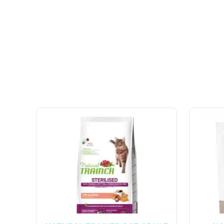
Informa
UAB „Andruma”
Įmonės kodas: 306308303
Parduotu
PVM mokėtojo kodas: LT100017892614