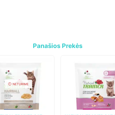
Panašios Prekės
NETURIME
cija
Klientams
vė
Mano paskyra