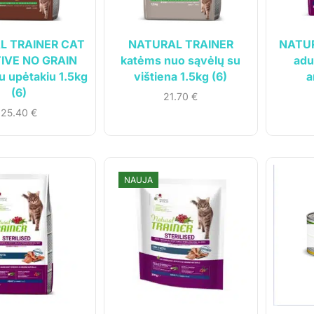
L TRAINER CAT
NATURAL TRAINER
NATUR
IVE NO GRAIN
katėms nuo sąvėlų su
adu
 upėtakiu 1.5kg
vištiena 1.5kg (6)
a
(6)
21.70
€
25.40
€
NAUJA