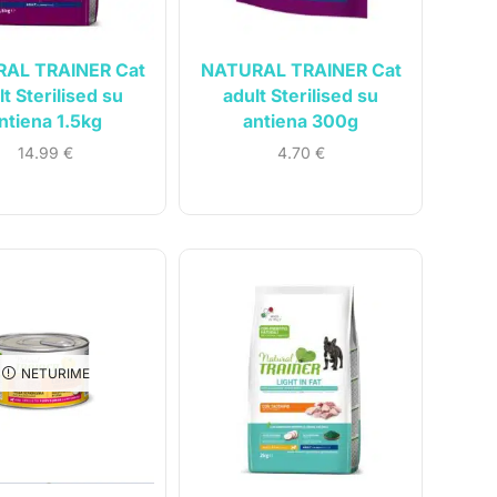
AL TRAINER Cat
NATURAL TRAINER Cat
lt Sterilised su
adult Sterilised su
ntiena 1.5kg
antiena 300g
14.99
€
4.70
€
NETURIME