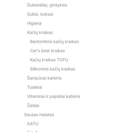
Dubenėliai, girdyklos
Gultai, boksai
Higiena
Kačių kraikas
Bentonitinis kačių kraikas
Cat's best kraikas
Kačių kraikas TOFU
Silikoninis kačių kraikas
Šampūnai katėms
Tualetai
Vitaminai ir papildai katėms
Žaislai
Sausas maistas
AATU