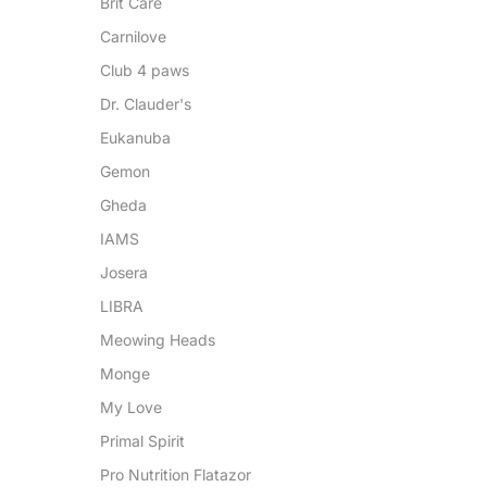
Brit Care
Carnilove
Club 4 paws
Dr. Clauder's
Eukanuba
Gemon
Gheda
IAMS
Josera
LIBRA
Meowing Heads
Monge
My Love
Primal Spirit
Pro Nutrition Flatazor