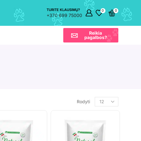
TURITE KLAUSIMŲ?
0
0
+370 699 75000
Reikia
pagalbos?
Rodyti