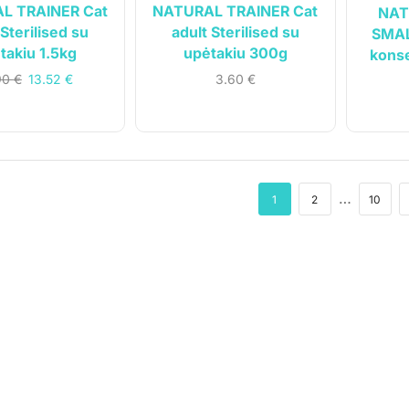
L TRAINER Cat
NATURAL TRAINER Cat
NAT
 Sterilised su
adult Sterilised su
SMAL
takiu 1.5kg
upėtakiu 300g
kons
90
€
13.52
€
3.60
€
…
1
2
10