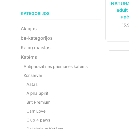
NATURA
adult
KATEGORIJOS
upė
15.
Akcijos
be-kategorijos
Kačių maistas
Katėms
Antiparazitinės priemonės katėms
Konservai
Aatas
Alpha Spirit
Brit Premium
CarniLove
Club 4 paws
Delickcious Katėms