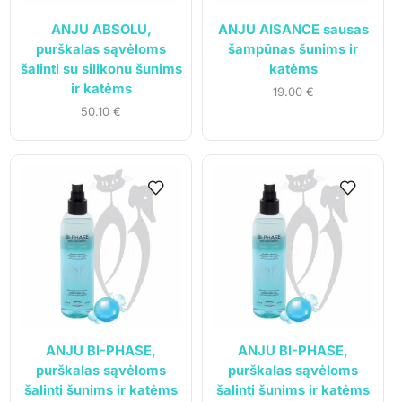
ANJU ABSOLU,
ANJU AISANCE sausas
purškalas sąvėloms
šampūnas šunims ir
šalinti su silikonu šunims
katėms
ir katėms
19.00
€
50.10
€
ANJU BI-PHASE,
ANJU BI-PHASE,
purškalas sąvėloms
purškalas sąvėloms
šalinti šunims ir katėms
šalinti šunims ir katėms