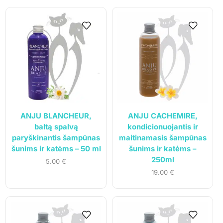
UAB „Andruma”
Įmonės kodas: 306308303
PVM mokėtojo kodas: LT100017892614
Tel.:
+370 699 75000
El. paštas:
aumiaumaistas@gmail.com
ANJU BLANCHEUR,
ANJU CACHEMIRE,
baltą spalvą
kondicionuojantis ir
paryškinantis šampūnas
maitinamasis šampūnas
Informacija
šunims ir katėms – 50 ml
šunims ir katėms –
250ml
5.00
€
Parduotuvė
19.00
€
Kontaktai
Pirkimo-pardavimo taisyklės
Privatumo politika