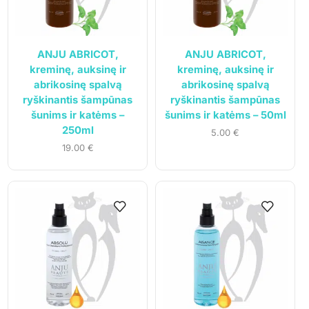
ANJU ABRICOT,
ANJU ABRICOT,
kreminę, auksinę ir
kreminę, auksinę ir
abrikosinę spalvą
abrikosinę spalvą
ryškinantis šampūnas
ryškinantis šampūnas
šunims ir katėms –
šunims ir katėms – 50ml
250ml
5.00
€
19.00
€