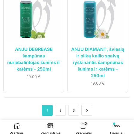
Pristatymo sąlygos
Klientams
Mano paskyra
Siuntos sekimas
ANJU DEGREASE
ANJU DIAMANT, šviesią
šampūnas
ir pilką kailio spalvą
nuriebalintojas šunims ir
ryškinantis šampnūnas
katėms – 250ml
šunims ir katėms –
250ml
19.00
€
19.00
€
1
2
3
© 2023
Gyvūnų svajonė
. Visos teisės saugomos.
0
Sprendimas:
Čypas.lt
Pradinis
Parduotuvė
Krepšelis
Daugiau