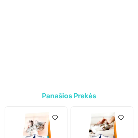
PVM mokėtojo kodas: LT100017892614
Tel.:
+370 699 75000
El. paštas:
aumiaumaistas@gmail.com
Informacija
Parduotuvė
Kontaktai
Pirkimo-pardavimo taisyklės
Privatumo politika
Panašios Prekės
Pristatymo sąlygos
Klientams
Mano paskyra