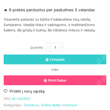
🔥 9 prekės parduotos per paskutines 3 valandas
Visavertis pašaras su lašiša ir kalakutiena visų veislių
šuniukams. Idealiai tinka ir vaikingoms, ir maitinančioms
kalėms. Be grūdų ir bulvių. Be vištienos mėsos ir riebalų.
Į Krepšelį
ARBA
Pirkti Dabar
Pridėti į norų sąrašą
SKU:
M-CADSP2
Kategorijos:
Carnilove
,
Dolina Noteci Premium