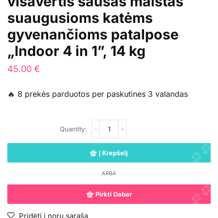
visavertis sausas maistas
suaugusioms katėms
gyvenančioms patalpose
„Indoor 4 in 1”, 14 kg
45.00
€
🔥 8 prekės parduotos per paskutines 3 valandas
Į Krepšelį
ARBA
Pirkti Dabar
Pridėti į norų sąrašą