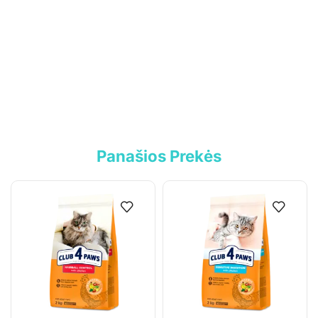
Tel.:
+370 699 75000
El. paštas:
aumiaumaistas@gmail.com
Informacija
Parduotuvė
Kontaktai
Panašios Prekės
Pirkimo-pardavimo taisyklės
Privatumo politika
Pristatymo sąlygos
Klientams
Mano paskyra
Siuntos sekimas