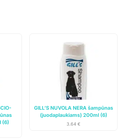
šam
SCIO-
GILL’S NUVOLA NERA šampūnas
pūnas
(juodaplaukiams) 200ml (6)
 (6)
3.64
€