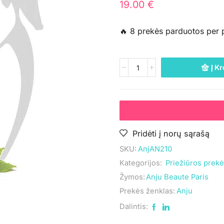
19.00
€
🔥 8 prekės parduotos per 
Į Kr
Pridėti į norų sąrašą
SKU:
AnjAN210
Kategorijos:
Priežiūros prek
Žymos:
Anju Beaute Paris
Prekės ženklas:
Anju
Dalintis: