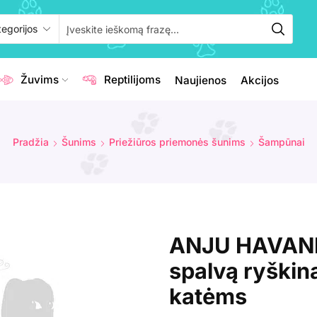
Žuvims
Reptilijoms
Naujienos
Akcijos
Pradžia
Šunims
Priežiūros priemonės šunims
Šampūnai
ANJU HAVANE,
spalvą ryškin
katėms