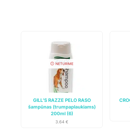
NETURIME
Informa
UAB „Andruma”
Įmonės kodas: 306308303
Parduotu
PVM mokėtojo kodas: LT100017892614
Kontaktai
GILL’S RAZZE PELO RASO
CROC
Tel.:
+370 699 75000
šampūnas (trumpaplaukiams)
Pirkimo-p
El. paštas:
aumiaumaistas@gmail.com
200ml (6)
Privatumo
3.64
€
Pristatym