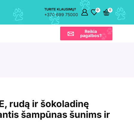
TURITE KLAUSIMŲ?
0
0
+370 699 75000
Reikia
pagalbos?
 rudą ir šokoladinę
antis šampūnas šunims ir