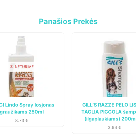
Panašios Prekės
NETURIME
cija
Klientams
vė
Mano paskyra
Siuntos sekimas
I Lindo Spray losjonas
GILL’S RAZZE PELO LI
graužikams 250ml
TAGLIA PICCOLA šam
ardavimo taisyklės
(ilgaplaukiams) 200ml
8.73
€
 politika
3.64
€
o sąlygos