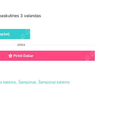
paskutines 3 valandas
epšelį
ARBA
Pirkti Dabar
ės katėms
,
Šampūnai
,
Šampūnai katėms