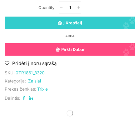
Į Krepšelį
ARBA
Pirkti Dabar
Pridėti į norų sąrašą
SKU:
0TR1861_3320
Kategorija:
Žaislai
Prekės ženklas:
Trixie
Dalintis:
UAB „Andruma”
Įmonės kodas: 306308303
PVM mokėtojo kodas: LT100017892614
Tel.:
+370 699 75000
El. paštas:
aumiaumaistas@gmail.com