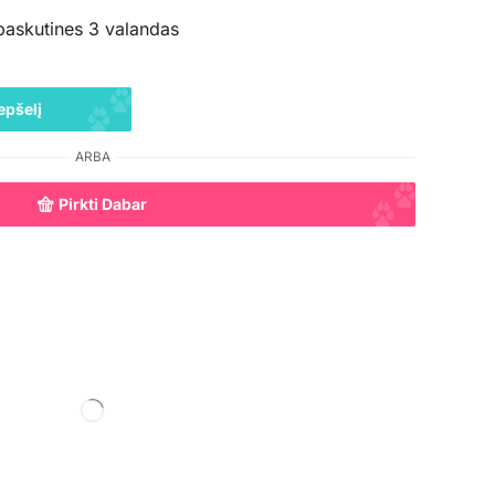
paskutines 3 valandas
epšelį
ARBA
Pirkti Dabar