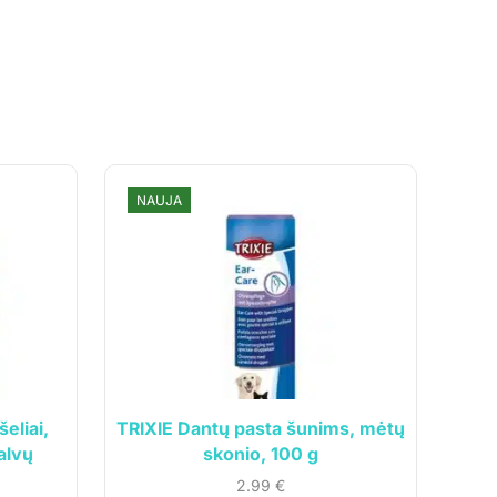
NAUJA
NA
T
eliai,
TRIXIE Dantų pasta šunims, mėtų
alvų
skonio, 100 g
2.99
€