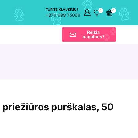
TURITE KLAUSIMŲ?
0
0
+370 699 75000
Reikia
pagalbos?
 priežiūros purškalas, 50