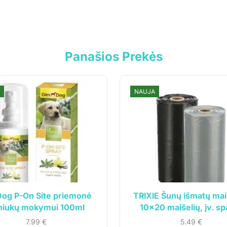
Panašios Prekės
NAUJA
cija
Klientams
vė
Mano paskyra
Siuntos sekimas
og P-On Site priemonė
TRIXIE Šunų išmatų maiš
ardavimo taisyklės
niukų mokymui 100ml
10×20 maišelių, įv. sp
 politika
7.99
€
5.49
€