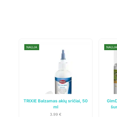
NAUJA
NAUJA
Informa
UAB „Andruma”
Įmonės kodas: 306308303
Parduotu
PVM mokėtojo kodas: LT100017892614
Kontaktai
Tel.:
+370 699 75000
TRIXIE Balzamas akių sričiai, 50
GimD
Pirkimo-p
El. paštas:
aumiaumaistas@gmail.com
ml
šu
Privatumo
3.99
€