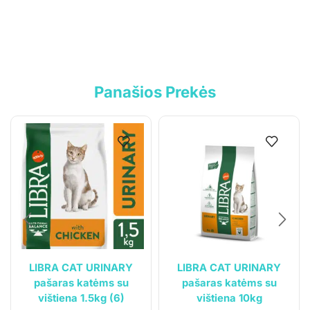
Pirkimo-pardavimo taisyklės
Privatumo politika
Pristatymo sąlygos
Panašios Prekės
Klientams
Mano paskyra
Siuntos sekimas
LIBRA CAT URINARY
LIBRA CAT URINARY
pašaras katėms su
pašaras katėms su
vištiena 1.5kg (6)
vištiena 10kg