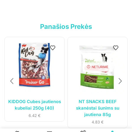
Privatumo politika
Pristatymo sąlygos
Panašios Prekės
Klientams
Mano paskyra
Siuntos sekimas
NETURIME
KIDDOG Cubes jautienos
NT SNACKS BEEF
kubeliai 250g (40)
skanėstai šunims su
jautiena 85g
6.42
€
4.83
€
© 2023
Gyvūnų svajonė
. Visos teisės saugomos.
0