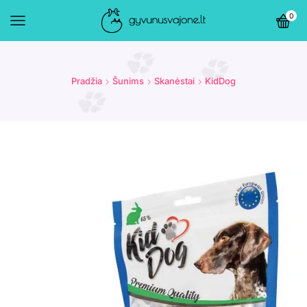
0
Pradžia
Šunims
Skanėstai
KidDog