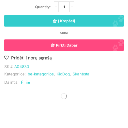
Į Krepšelį
ARBA
Pirkti Dabar
Pridėti į norų sąrašą
SKU:
A04830
Kategorijos:
be-kategorijos
,
KidDog
,
Skanėstai
Dalintis:
UAB „Andruma”