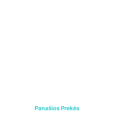
Įmonės kodas: 306308303
PVM mokėtojo kodas: LT100017892614
Tel.:
+370 699 75000
El. paštas:
aumiaumaistas@gmail.com
Informacija
Parduotuvė
Kontaktai
Pirkimo-pardavimo taisyklės
Privatumo politika
Pristatymo sąlygos
Klientams
Panašios Prekės