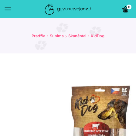
0
Pradžia
Šunims
Skanėstai
KidDog