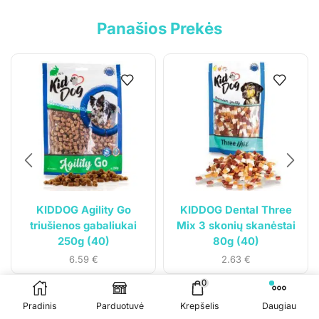
Panašios Prekės
Klientams
Mano paskyra
Siuntos sekimas
KIDDOG Agility Go
KIDDOG Dental Three
triušienos gabaliukai
Mix 3 skonių skanėstai
250g (40)
80g (40)
6.59
€
2.63
€
© 2023
Gyvūnų svajonė
. Visos teisės saugomos.
0
Sprendimas:
Čypas.lt
Pradinis
Parduotuvė
Krepšelis
Daugiau