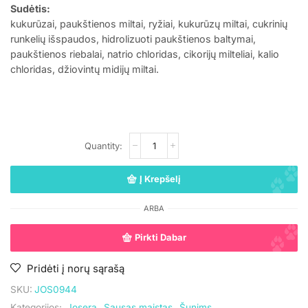
Sudėtis:
kukurūzai, paukštienos miltai, ryžiai, kukurūzų miltai, cukrinių
runkelių išspaudos, hidrolizuoti paukštienos baltymai,
paukštienos riebalai, natrio chloridas, cikorijų milteliai, kalio
chloridas, džiovintų midijų miltai.
Į Krepšelį
ARBA
Pirkti Dabar
Pridėti į norų sąrašą
SKU:
JOS0944
Kategorijos:
Josera
,
Sausas maistas
,
Šunims