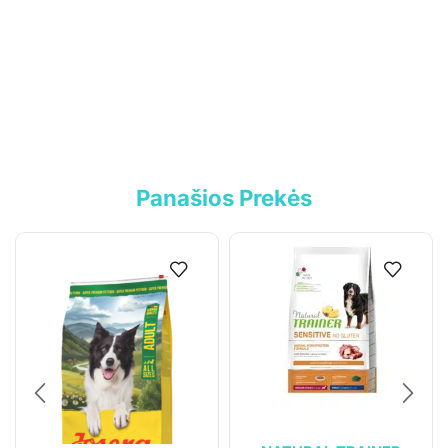
Informacija
Parduotuvė
Kontaktai
Pirkimo-pardavimo taisyklės
Privatumo politika
Pristatymo sąlygos
Panašios Prekės
Klientams
Mano paskyra
Siuntos sekimas