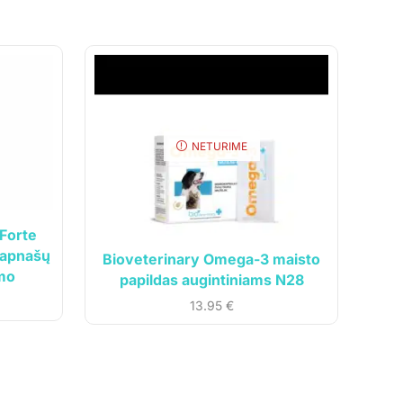
NETURIME
DR.
svei
 Forte
 apnašų
Bioveterinary Omega-3 maisto
mo
papildas augintiniams N28
13.95
€
Sprendimas:
Čypas.lt