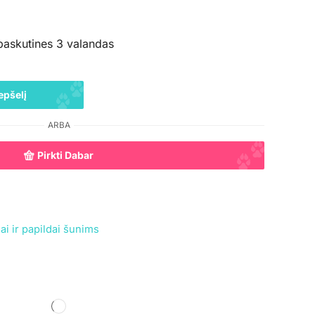
paskutines 3 valandas
epšelį
ARBA
Pirkti Dabar
ai ir papildai šunims