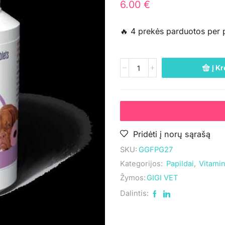
6.00
€
🔥 4 prekės parduotos per 
Į Kr
Pridėti į norų sąrašą
SKU:
GGFPG27
Kategorijos:
Papildai
,
Vitamin
Žymos:
GIGI VET
Dalintis: