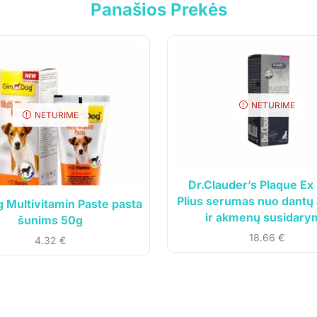
Panašios Prekės
NETURIME
NETURIME
cija
Klientams
vė
Mano paskyra
Dr.Clauder’s Plaque Ex
Siuntos sekimas
Plius serumas nuo dantų
Multivitamin Paste pasta
ardavimo taisyklės
ir akmenų susidary
šunims 50g
 politika
18.66
€
4.32
€
o sąlygos