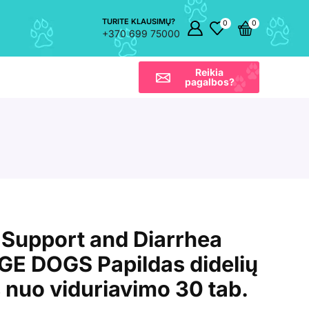
TURITE KLAUSIMŲ?
0
0
+370 699 75000
Reikia
pagalbos?
 Support and Diarrhea
GE DOGS Papildas didelių
s nuo viduriavimo 30 tab.