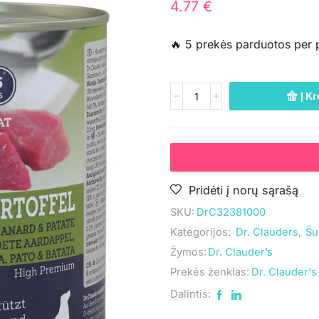
4.77
€
🔥 5 prekės parduotos per 
Į Kr
Pridėti į norų sąrašą
SKU:
DrC32381000
Kategorijos:
Dr. Clauders
,
Šu
Žymos:
Dr. Clauder’s
Prekės ženklas:
Dr. Clauder's
Dalintis: