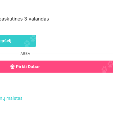
paskutines 3 valandas
epšelį
ARBA
Pirkti Dabar
nų maistas