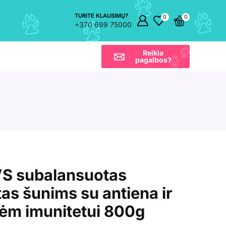
TURITE KLAUSIMŲ?
0
0
+370 699 75000
Reikia
pagalbos?
S subalansuotas
as šunims su antiena ir
ėm imunitetui 800g