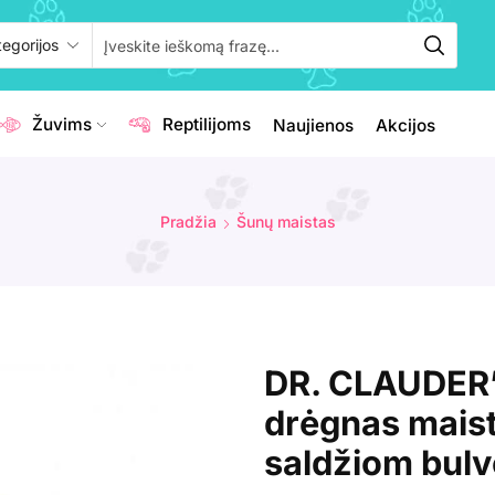
Žuvims
Reptilijoms
Naujienos
Akcijos
Pradžia
Šunų maistas
DR. CLAUDER’
drėgnas maist
saldžiom bulv