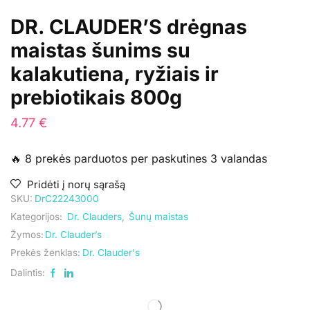
DR. CLAUDER’S drėgnas
maistas šunims su
kalakutiena, ryžiais ir
prebiotikais 800g
4.77
€
🔥 8 prekės parduotos per paskutines 3 valandas
Pridėti į norų sąrašą
SKU:
DrC22243000
Kategorijos:
Dr. Clauders
,
Šunų maistas
Žymos:
Dr. Clauder’s
Prekės ženklas:
Dr. Clauder's
Dalintis: