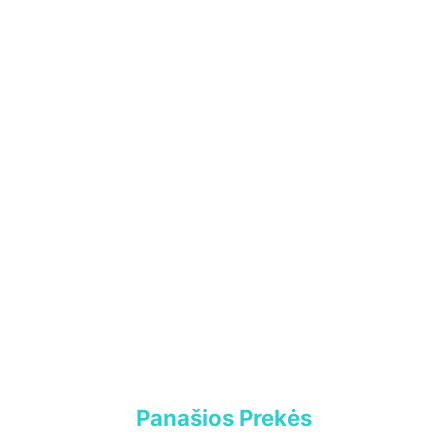
UAB „Andruma”
Įmonės kodas: 306308303
PVM mokėtojo kodas: LT100017892614
Tel.:
+370 699 75000
El. paštas:
aumiaumaistas@gmail.com
Informacija
Parduotuvė
Kontaktai
Pirkimo-pardavimo taisyklės
Privatumo politika
Panašios Prekės
Pristatymo sąlygos