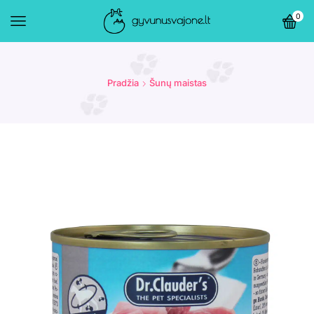
0
Pradžia
Šunų maistas