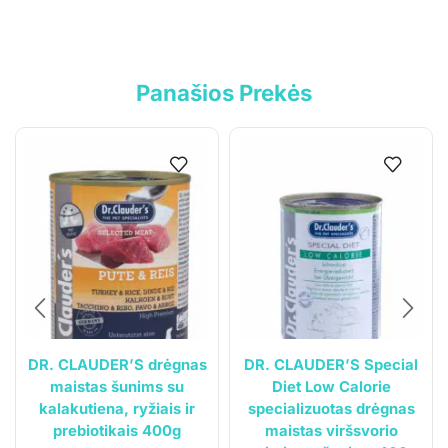
Kontaktai
Pirkimo-pardavimo taisyklės
Privatumo politika
Panašios Prekės
Pristatymo sąlygos
Klientams
Mano paskyra
Siuntos sekimas
DR. CLAUDER’S drėgnas
DR. CLAUDER’S Special
maistas šunims su
Diet Low Calorie
kalakutiena, ryžiais ir
specializuotas drėgnas
prebiotikais 400g
maistas viršsvorio