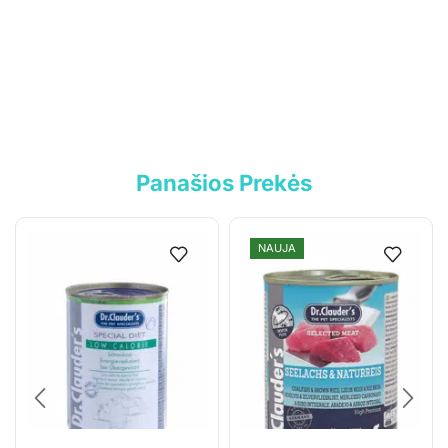
Informacija
Parduotuvė
Kontaktai
Pirkimo-pardavimo taisyklės
Privatumo politika
Panašios Prekės
Pristatymo sąlygos
NAUJA
Klientams
Mano paskyra
Siuntos sekimas