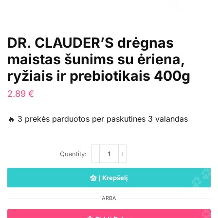
DR. CLAUDER’S drėgnas
maistas šunims su ėriena,
ryžiais ir prebiotikais 400g
2.89
€
🔥 3 prekės parduotos per paskutines 3 valandas
Į Krepšelį
ARBA