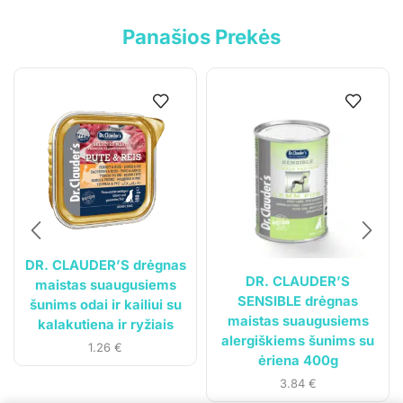
Privatumo politika
Panašios Prekės
Pristatymo sąlygos
Klientams
Mano paskyra
Siuntos sekimas
DR. CLAUDER’S drėgnas
DR. CLAUDER’S
maistas suaugusiems
SENSIBLE drėgnas
šunims odai ir kailiui su
maistas suaugusiems
kalakutiena ir ryžiais
alergiškiems šunims su
1.26
€
ėriena 400g
3.84
€
© 2023
Gyvūnų svajonė
. Visos teisės saugomos.