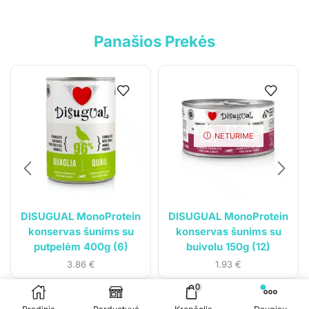
Pristatymo sąlygos
Panašios Prekės
Klientams
Mano paskyra
Siuntos sekimas
NETURIME
DISUGUAL MonoProtein
DISUGUAL MonoProtein
konservas šunims su
konservas šunims su
putpelėm 400g (6)
buivolu 150g (12)
3.86
€
1.93
€
© 2023
Gyvūnų svajonė
. Visos teisės saugomos.
0
Sprendimas:
Čypas.lt