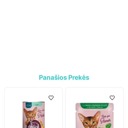
PVM mokėtojo kodas: LT100017892614
Tel.:
+370 699 75000
El. paštas:
aumiaumaistas@gmail.com
Informacija
Parduotuvė
Kontaktai
Panašios Prekės
Pirkimo-pardavimo taisyklės
Privatumo politika
Pristatymo sąlygos
Klientams
Mano paskyra