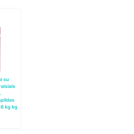
i su
vaisiais
.
pildas
8 kg kg