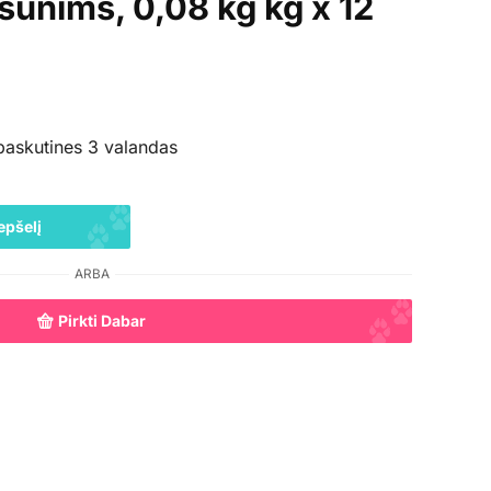
unims, 0,08 kg kg x 12
paskutines 3 valandas
epšelį
ARBA
Pirkti Dabar