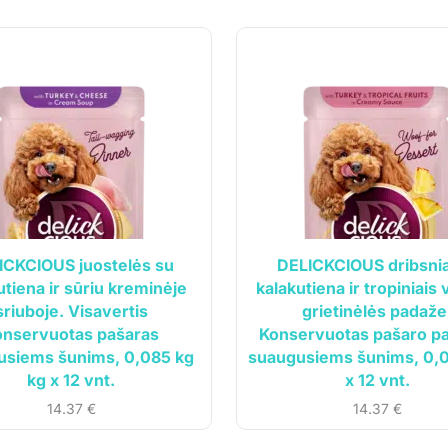
cija
Klientams
ICKCIOUS juostelės su
DELICKCIOUS dribsnia
utiena ir sūriu kreminėje
kalakutiena ir tropiniais 
vė
Mano paskyra
sriuboje. Visavertis
grietinėlės padaže
Siuntos sekimas
onservuotas pašaras
Konservuotas pašaro pa
usiems šunims, 0,085 kg
suaugusiems šunims, 0,0
ardavimo taisyklės
kg x 12 vnt.
x 12 vnt.
 politika
14.37
€
14.37
€
o sąlygos