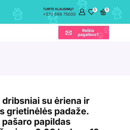
TURITE KLAUSIMŲ?
0
0
+370 699 75000
Reikia
pagalbos?
ribsniai su ėriena ir
 grietinėlės padaže.
 pašaro papildas