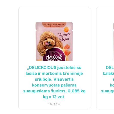
Informa
UAB „Andruma”
„DELICKCIOUS juostelės su
DEL
Įmonės kodas: 306308303
lašiša ir morkomis kreminėje
kalak
Parduotu
PVM mokėtojo kodas: LT100017892614
sriuboje. Visavertis
Kontaktai
konservuotas pašaras
k
Tel.:
+370 699 75000
suaugusiems šunims, 0,085 kg
suaug
Pirkimo-p
El. paštas:
aumiaumaistas@gmail.com
kg x 12 vnt.
Privatumo
14.37
€
Pristatym