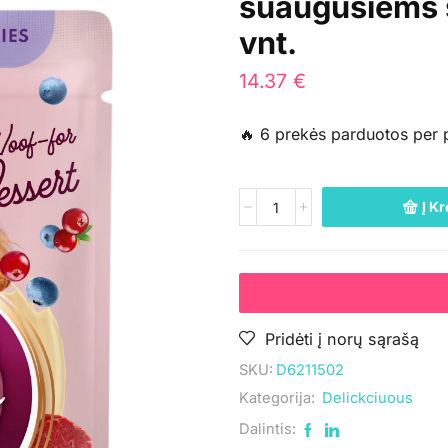
suaugusiems š
vnt.
14.37
€
🔥 6 prekės parduotos per 
Į Kr
Pridėti į norų sąrašą
SKU:
D6211502
Kategorija:
Delickciuous
Dalintis: