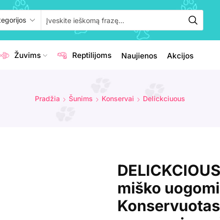
Žuvims
Reptilijoms
Naujienos
Akcijos
Pradžia
Šunims
Konservai
Delickciuous
DELICKCIOUS d
miško uogomis
Konservuotas