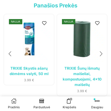
Panašios Prekės
Klientams
NAUJA
NAUJA
Mano paskyra
Siuntos sekimas
TRIXIE Skystis ašarų
TRIXIE Šunų išmatų
dėmėms valyti, 50 ml
maišeliai,
kompostuojami, 4×10
3.99
€
maišelių
3.99
€
© 2023
Gyvūnų svajonė
. Visos teisės saugomos.
0
Sprendimas:
Čypas.lt
Pradinis
Parduotuvė
Krepšelis
Daugiau