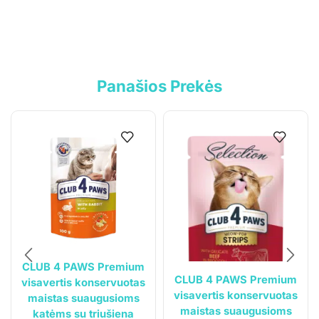
Informacija
Parduotuvė
Kontaktai
Panašios Prekės
Pirkimo-pardavimo taisyklės
Privatumo politika
Pristatymo sąlygos
Klientams
Mano paskyra
Siuntos sekimas
CLUB 4 PAWS Premium
CLUB 4 PAWS Premium
visavertis konservuotas
visavertis konservuotas
maistas suaugusioms
maistas suaugusioms
katėms su triušiena