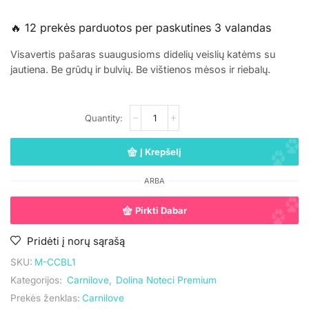
🔥 12 prekės parduotos per paskutines 3 valandas
Visavertis pašaras suaugusioms didelių veislių katėms su
jautiena. Be grūdų ir bulvių. Be vištienos mėsos ir riebalų.
Į Krepšelį
ARBA
Pirkti Dabar
Pridėti į norų sąrašą
SKU:
M-CCBL1
Kategorijos:
Carnilove
,
Dolina Noteci Premium
Prekės ženklas:
Carnilove