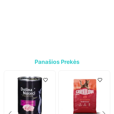
Informacija
Parduotuvė
Kontaktai
Pirkimo-pardavimo taisyklės
Privatumo politika
Pristatymo sąlygos
Panašios Prekės
Klientams
Mano paskyra
Siuntos sekimas