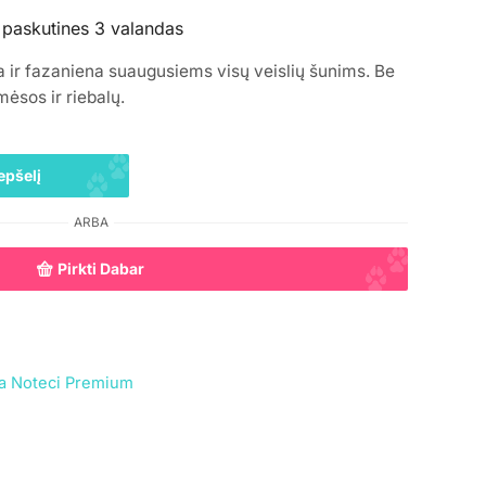
 paskutines 3 valandas
a ir fazaniena suaugusiems visų veislių šunims. Be
mėsos ir riebalų.
epšelį
ARBA
Pirkti Dabar
a Noteci Premium