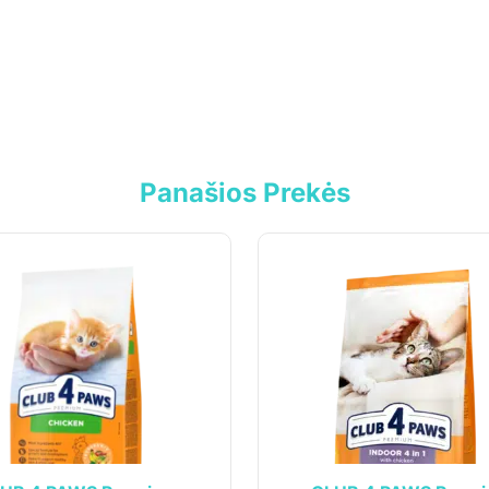
Panašios Prekės
cija
Klientams