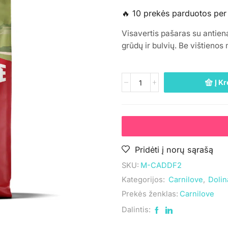
🔥 10 prekės parduotos per
Visavertis pašaras su antien
grūdų ir bulvių. Be vištienos 
Į Kr
Pridėti į norų sąrašą
SKU:
M-CADDF2
Kategorijos:
Carnilove
,
Dolin
Prekės ženklas:
Carnilove
Dalintis: