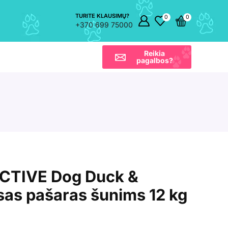
TURITE KLAUSIMŲ?
0
0
+370 699 75000
Reikia
pagalbos?
CTIVE Dog Duck &
as pašaras šunims 12 kg