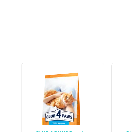
Informa
UAB „Andruma”
Įmonės kodas: 306308303