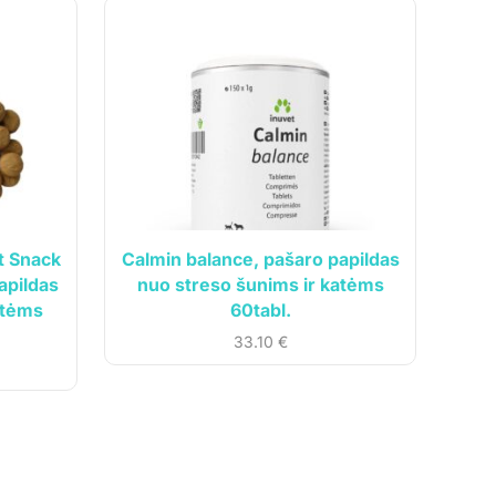
RO
MAL
p
kam
t Snack
Calmin balance, pašaro papildas
apildas
nuo streso šunims ir katėms
atėms
60tabl.
33.10
€
Sprendimas:
Čypas.lt