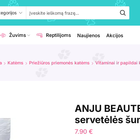
Žuvims
Reptilijoms
Naujienos
Akcijos
a
Katėms
Priežiūros priemonės katėms
Vitaminai ir papildai
ANJU BEAUTE 
servetėlės šu
7.90
€