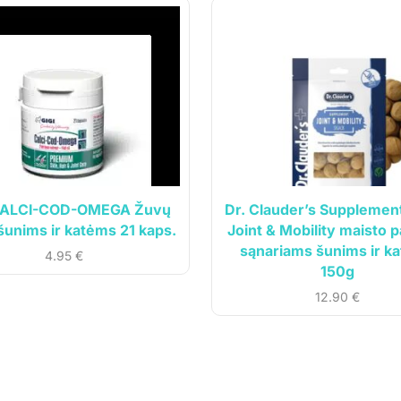
cija
Klientams
vė
Mano paskyra
CALCI-COD-OMEGA Žuvų
Dr. Clauder’s Supplemen
Siuntos sekimas
 šunims ir katėms 21 kaps.
Joint & Mobility maisto p
sąnariams šunims ir k
ardavimo taisyklės
4.95
€
150g
 politika
12.90
€
o sąlygos