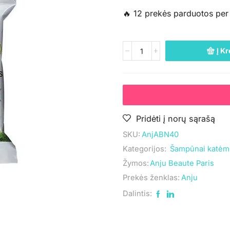
🔥 12 prekės parduotos per
Į Kr
Pridėti į norų sąrašą
SKU:
AnjABN40
Kategorijos:
Šampūnai katėm
Žymos:
Anju Beaute Paris
Prekės ženklas:
Anju
Dalintis: