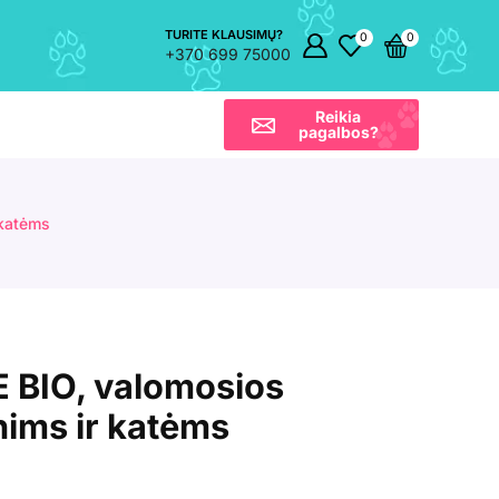
TURITE KLAUSIMŲ?
0
0
+370 699 75000
Reikia
pagalbos?
 katėms
BIO, valomosios
nims ir katėms