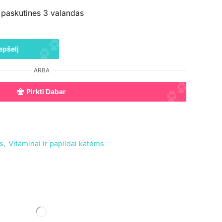
 paskutines 3 valandas
epšelį
ARBA
Pirkti Dabar
s
,
Vitaminai ir papildai katėms