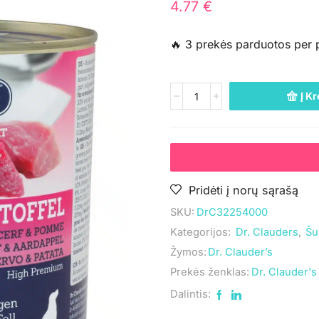
4.77
€
🔥 3 prekės parduotos per 
Į Kr
Pridėti į norų sąrašą
SKU:
DrC32254000
Kategorijos:
Dr. Clauders
,
Šu
Žymos:
Dr. Clauder’s
Prekės ženklas:
Dr. Clauder's
Dalintis: