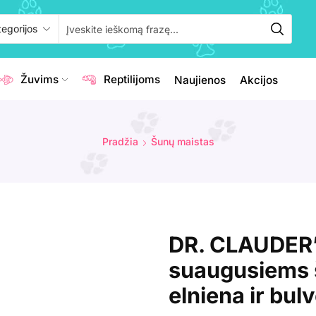
Žuvims
Reptilijoms
Naujienos
Akcijos
Pradžia
Šunų maistas
DR. CLAUDER’
suaugusiems šu
elniena ir bu