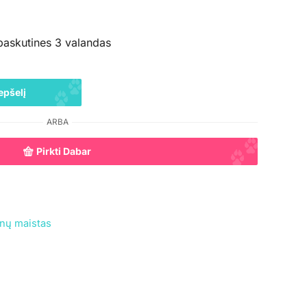
paskutines 3 valandas
epšelį
ARBA
Pirkti Dabar
nų maistas