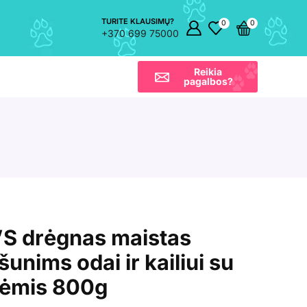
TURITE KLAUSIMŲ?
0
0
+370 699 75000
Reikia
pagalbos?
S drėgnas maistas
nims odai ir kailiui su
lvėmis 800g