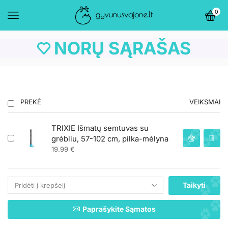
0
NORŲ SĄRAŠAS
PREKĖ
VEIKSMAI
TRIXIE Išmatų semtuvas su
grėbliu, 57-102 cm, pilka-mėlyna
19.99
€
Taikyti
Paprašykite Sąmatos