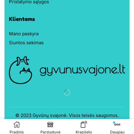
Pristatymo sąlygos
Klientams
Mano paskyra
Siuntos sekimas
© 2023
Gyvūnų svajonė
. Visos teisės saugomos.
0
Sprendimas:
Čypas.lt
Pradinis
Parduotuvė
Krepšelis
Daugiau