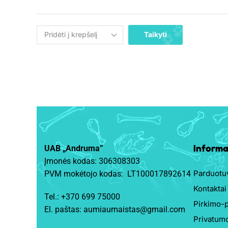
Taikyti
Informa
UAB „Andruma”
Įmonės kodas: 306308303
Parduotu
PVM mokėtojo kodas: LT100017892614
Kontaktai
Tel.:
+370 699 75000
Pirkimo-p
El. paštas:
aumiaumaistas@gmail.com
Privatumo