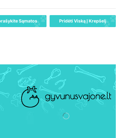
rašykite Sąmatos
Pridėti Viską Į Krepšelį