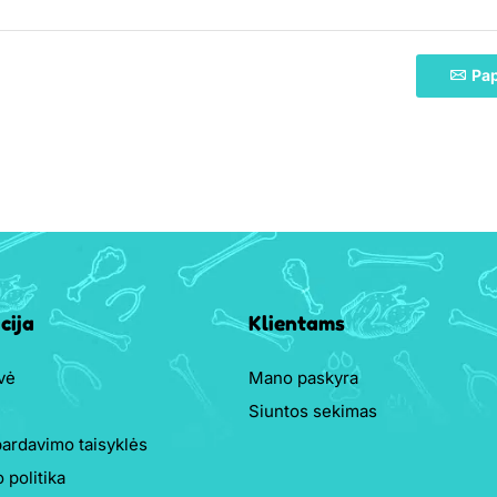
Pap
cija
Klientams
vė
Mano paskyra
Siuntos sekimas
ardavimo taisyklės
 politika