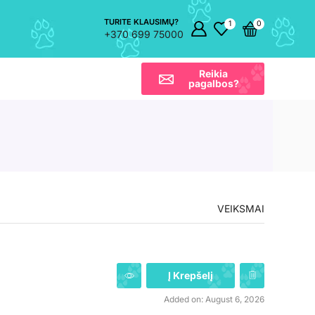
TURITE KLAUSIMŲ?
1
0
+370 699 75000
Reikia
pagalbos?
VEIKSMAI
Į Krepšelį
Added on: August 6, 2026