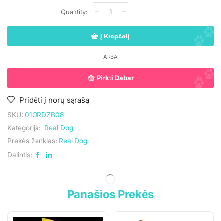
UAB „Andruma”
Įmonės kodas: 306308303
Į Krepšelį
PVM mokėtojo kodas: LT100017892614
ARBA
Tel.:
+370 699 75000
El. paštas:
aumiaumaistas@gmail.com
Pirkti Dabar
Pridėti į norų sąrašą
Informacija
SKU:
01ORDZB08
Kategorija:
Real Dog
Parduotuvė
Prekės ženklas:
Real Dog
Kontaktai
Dalintis:
Pirkimo-pardavimo taisyklės
Privatumo politika
Panašios Prekės
Pristatymo sąlygos
Klientams