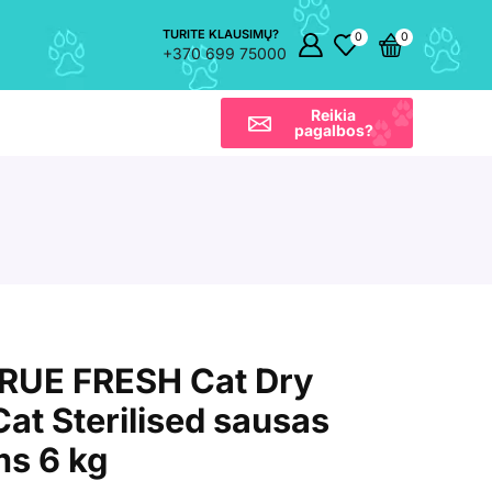
TURITE KLAUSIMŲ?
0
0
+370 699 75000
Reikia
pagalbos?
RUE FRESH Cat Dry
Cat Sterilised sausas
ms 6 kg