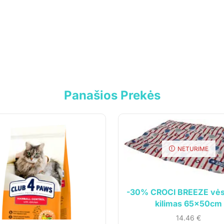
Panašios Prekės
NETURIME
-30% CROCI BREEZE vės
kilimas 65x50cm
cija
Klientams
14.46
€