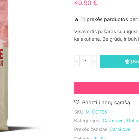
40.90
€
🔥 11 prekės parduotos per
Visavertis pašaras suaugusio
kalakutiena. Be grūdų ir bulvi
Į Kr
Pridėti į norų sąrašą
SKU:
M-CCTS6
Kategorijos:
Carnilove
,
Dolin
Prekės ženklas:
Carnilove