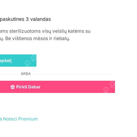
 paskutines 3 valandas
ms sterilizuotoms visų veislių katėms su
ų. Be vištienos mėsos ir riebalų.
epšelį
ARBA
Pirkti Dabar
a Noteci Premium