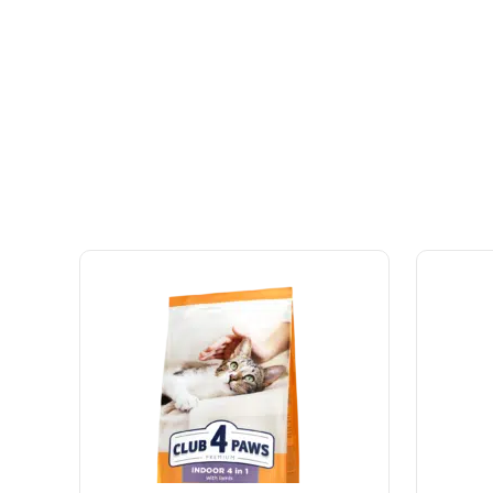
Informa
UAB „Andruma”