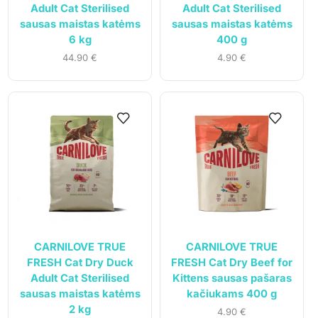
Adult Cat Sterilised
Adult Cat Sterilised
sausas maistas katėms
sausas maistas katėms
6 kg
400 g
44.90
€
4.90
€
UAB „Andruma”
Įmonės kodas: 306308303
PVM mokėtojo kodas: LT100017892614
Tel.:
+370 699 75000
El. paštas:
aumiaumaistas@gmail.com
CARNILOVE TRUE
CARNILOVE TRUE
FRESH Cat Dry Duck
FRESH Cat Dry Beef for
Adult Cat Sterilised
Kittens sausas pašaras
Informacija
sausas maistas katėms
kačiukams 400 g
2 kg
4.90
€