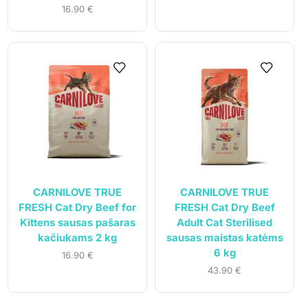
Parduotuvė
16.90
€
Kontaktai
Pirkimo-pardavimo taisyklės
Privatumo politika
Pristatymo sąlygos
Klientams
Mano paskyra
Siuntos sekimas
CARNILOVE TRUE
CARNILOVE TRUE
FRESH Cat Dry Beef for
FRESH Cat Dry Beef
Kittens sausas pašaras
Adult Cat Sterilised
kačiukams 2 kg
sausas maistas katėms
6 kg
16.90
€
43.90
€